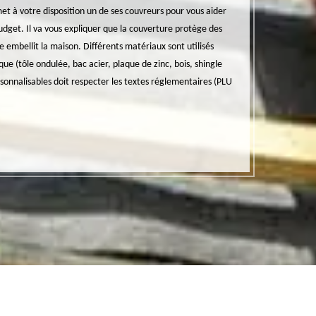
à votre disposition un de ses couvreurs pour vous aider
particuliers et de pr
budget. Il va vous expliquer que la couverture protège des
rapidité et précision
le embellit la maison. Différents matériaux sont utilisés
techniques garantissan
que (tôle ondulée, bac acier, plaque de zinc, bois, shingle
types de construction
rsonnalisables doit respecter les textes réglementaires (PLU
rénovation et de chan
démoussage avec tra