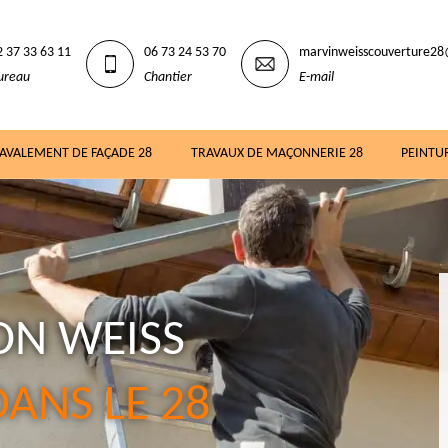
2 37 33 63 11
06 73 24 53 70
marvinweisscouverture2
ureau
Chantier
E-mail
AVALEMENT DE FAÇADE 28
TRAVAUX DE MAÇONNERIE 28
PEINTU
N WEISS
ANS LE 28