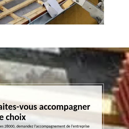
Faites-vous accompagner
Expertis
e choix
les couve
artres 28000, demandez l’accompagnement de l’entreprise
L’entreprise assure t