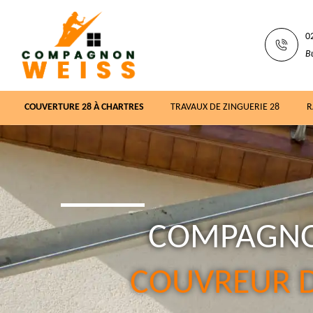
0
B
COUVERTURE 28 À CHARTRES
TRAVAUX DE ZINGUERIE 28
R
COMPAGNO
COUVREUR D