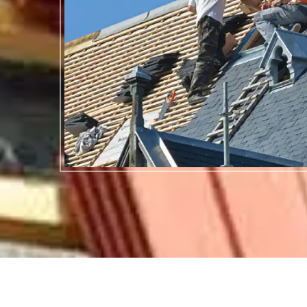
 Elle dispose de couvreurs de compétence variée : couvreurs polyvalents, couvre
couvreurs urgentistes… Les couvreurs polyvalents sont à votre disposition pour a
ouverture. Un entretien de couverture comprend au minimum le nettoyage et dém
ette entreprise. Chaque couvreur de cette entreprise a suivi des formations prof
ntions respectant les normes techniques et professionnelles. Il livre des travaux 
ennité des structures.