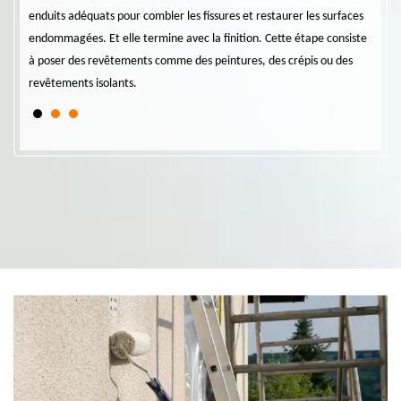
enduits adéquats pour combler les fissures et restaurer les surfaces
En mo
z de
endommagées. Et elle termine avec la finition. Cette étape consiste
infor
à poser des revêtements comme des peintures, des crépis ou des
des t
revêtements isolants.