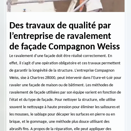
Des travaux de qualité par
La
l’entreprise de ravalement
ra
de façade Compagnon Weiss
C
ient
Le ravalement d’une façade doit être réalisé correctement. En
Vous 
 un
effet, il s’agit d’une opération obligatoire et ces travaux permettent
Conta
de garantir la longévité de la structure. L’entreprise Compagnon
des t
sant
Weiss, sise à Chartres 28000, peut intervenir dans l’Eure-et-Loir pour
pouve
ils
ravaler une façade de maison ou de bâtiment. Les méthodes de
savoi
.
ravalement de façade utilisées par son équipe varient en fonction de
matér
t les
l'état et du type de façade. Pour nettoyer la structure, elle utilise
durab
Ces
souvent le nettoyage à haute pression pour éliminer les salissures et
une s
les mousses, le sablage pour décaper les surfaces en pierre ou en
son i
ions
brique, et le gommage, une méthode plus douce utilisant des
l’ent
 en
abrasifs fins. A propos de la réparation, elle peut appliquer des
respo